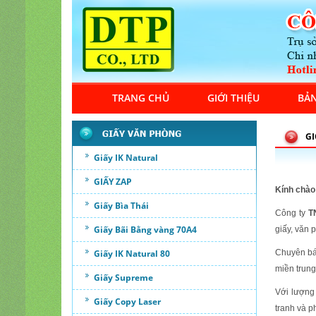
TRANG CHỦ
GIỚI THIỆU
BẢN
GI
Giấy IK Natural
GIẤY ZAP
Kính chào
Giấy Bìa Thái
Công ty
T
Giấy Bãi Bằng vàng 70A4
giấy, văn 
Giấy IK Natural 80
Chuyên bán
miền trung
Giấy Supreme
Với lượng
Giấy Copy Laser
tranh và p