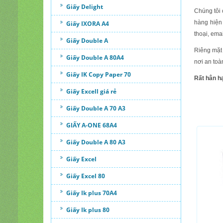
Giấy Delight
Chúng tôi 
hàng hiện 
Giấy IXORA A4
thoại
, emai
Giấy Double A
Riêng mặt 
Giấy Double A 80A4
nơi an toà
Giấy IK Copy Paper 70
Rất hân h
Giấy Excell giá rẻ
Giấy Double A 70 A3
GIẤY A-ONE 68A4
Giấy Double A 80 A3
Giấy Excel
Giấy Excel 80
Giấy Ik plus 70A4
Giấy Ik plus 80