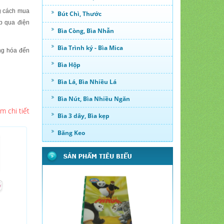
ng cách mua
Bút Chì, Thước
ếp
qua điện
Bìa Còng, Bìa Nhẫn
Bìa Trình ký - Bìa Mica
àng hóa đến
Bìa Hộp
Bìa Lá, Bìa Nhiều Lá
Bìa Nút, Bìa Nhiều Ngăn
m chi tiết
Bìa 3 dây, Bìa kẹp
Băng Keo