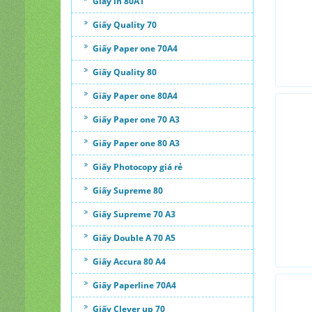
Giấy in 80A1
Giấy Quality 70
Giấy Paper one 70A4
Giấy Quality 80
Giấy Paper one 80A4
Giấy Paper one 70 A3
Giấy Paper one 80 A3
Giấy Photocopy giá rẻ
Giấy Supreme 80
Giấy Supreme 70 A3
Giấy Double A 70 A5
Giấy Accura 80 A4
Giấy Paperline 70A4
Giấy Clever up 70