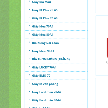
Giấy Bìa Màu
Giấy IK Plus 70 A5
Giấy IK Plus 70 A3
Giấy Idea 70A4
Giấy Idea 80A4
Bìa Kiếng Đài Loan
Giấy Idea 70 A3
BÌA THƠM MỎNG (TRẮNG)
Giấy LUCKY 70A4
Giấy BMO 70
Giấy in văn phòng
Giấy Ford màu 70A4
Giấy Ford màu 80A4