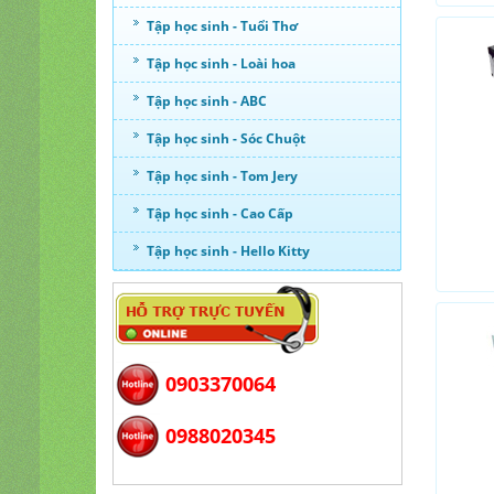
Tập học sinh - Tuổi Thơ
Tập học sinh - Loài hoa
Tập học sinh - ABC
Tập học sinh - Sóc Chuột
Tập học sinh - Tom Jery
Tập học sinh - Cao Cấp
Tập học sinh - Hello Kitty
0903370064
0988020345