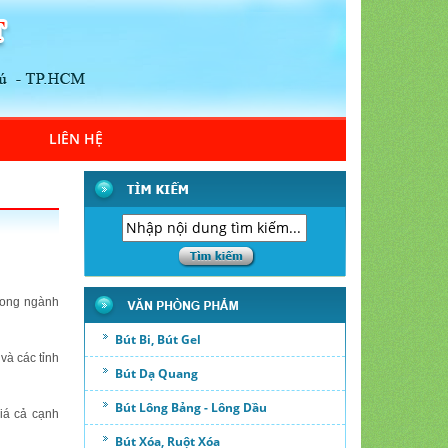
LIÊN HỆ
rong ngành
Bút Bi, Bút Gel
và các tỉnh
Bút Dạ Quang
Bút Lông Bảng - Lông Dầu
iá cả cạnh
Bút Xóa, Ruột Xóa