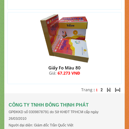
Giấy Fo Màu 80
Giá:
67.273 VNĐ
Trang
:
2
[>]
[>>]
1
CÔNG TY TNHH ĐÔNG THỊNH PHÁT
GPĐKKD số 0309878791 do Sở KHĐT TP.HCM cấp ngày
26/03/2010
Người đại diện: Giám đốc Trần Quốc Việt