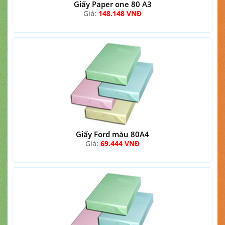
Giấy Paper one 80 A3
Giá:
148.148 VNĐ
Giấy Ford màu 80A4
Giá:
69.444 VNĐ