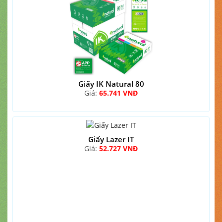
Giấy IK Natural 80
Giá:
65.741 VNĐ
Giấy Lazer IT
Giá:
52.727 VNĐ