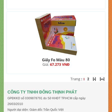
Giấy Fo Màu 80
Giá:
67.273 VNĐ
Trang
:
2
[>]
[>>]
1
CÔNG TY TNHH ĐÔNG THỊNH PHÁT
GPĐKKD số 0309878791 do Sở KHĐT TP.HCM cấp ngày
26/03/2010
Người đại diện: Giám đốc Trần Quốc Việt