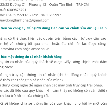
: 23/33 Đường C1 - Phường 13 - Quận Tân Bình - TP.HCM
huế: 0309878791
oại: +84 39755997 - Fax: +84 39755997
 giaydongthinhphat@gmail.com
tiện và công cụ để người dùng tiếp cận và chỉnh sửa dữ liệu cá 
àng có thể thực hiện các quyền trên bằng cách tự truy cập vào
ên hệ với chúng tôi qua email hoặc địa chỉ liên lạc được công
 amcvina.com hoặc amcvina.vn.
 bảo mật thông tin cá nhân khách hàng
ng tin cá nhân của quý khách sẽ được Giấy Đông Thịnh Phát đả
ng cách:
iới hạn truy cập thông tin cá nhân (chỉ khi đăng nhâp, quý khác
hể thấy các thông tin cá nhân của mình).
ử dụng công nghệ để ngăn chặn các máy tính truy cập trái phép.
óa các dữ liệu của quý khách khi cảm thấy nó không còn cần thiết
ch lưu trữ hồ sơ của chúng tôi.
ôi sẽ không chia sẻ thông tin của quý khách cho bất kỳ một côn