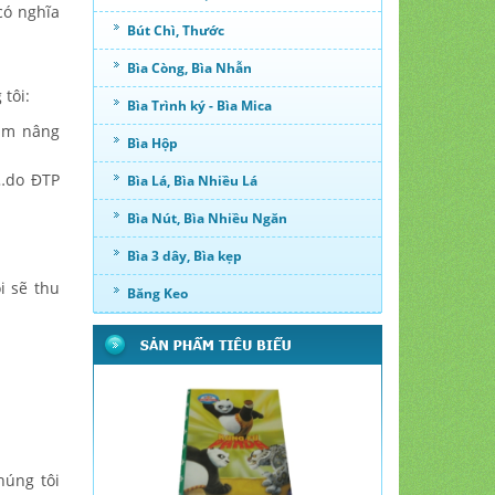
ó nghĩa
Bút Chì, Thước
Bìa Còng, Bìa Nhẫn
tôi:
Bìa Trình ký - Bìa Mica
ằm nâng
Bìa Hộp
á…do ĐTP
Bìa Lá, Bìa Nhiều Lá
Bìa Nút, Bìa Nhiều Ngăn
Bìa 3 dây, Bìa kẹp
i sẽ thu
Băng Keo
húng tôi