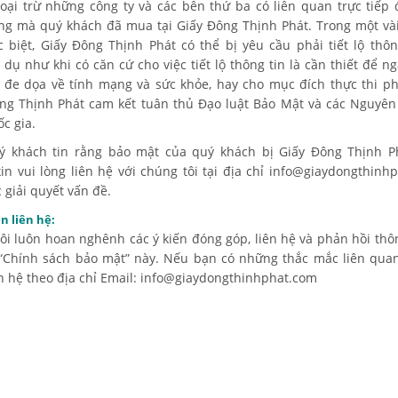
oại trừ những công ty và các bên thứ ba có liên quan trực tiếp 
ng mà quý khách đã mua tại Giấy Đông Thịnh Phát. Trong một và
 biệt, Giấy Đông Thịnh Phát có thể bị yêu cầu phải tiết lộ thôn
í dụ như khi có căn cứ cho việc tiết lộ thông tin là cần thiết để n
 đe dọa về tính mạng và sức khỏe, hay cho mục đích thực thi ph
ng Thịnh Phát cam kết tuân thủ Đạo luật Bảo Mật và các Nguyên
c gia.
ý khách tin rằng bảo mật của quý khách bị Giấy Đông Thịnh P
in vui lòng liên hệ với chúng tôi tại địa chỉ info@giaydongthinh
 giải quyết vấn đề.
n liên hệ:
ôi luôn hoan nghênh các ý kiến đóng góp, liên hệ và phản hồi thôn
“Chính sách bảo mật” này. Nếu bạn có những thắc mắc liên quan
ên hệ theo địa chỉ Email: info@giaydongthinhphat.com