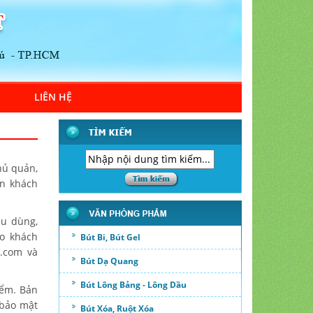
LIÊN HỆ
hủ quản,
ến khách
êu dùng,
ho khách
Bút Bi, Bút Gel
a.com và
Bút Dạ Quang
Bút Lông Bảng - Lông Dầu
iểm. Bản
 bảo mật
Bút Xóa, Ruột Xóa