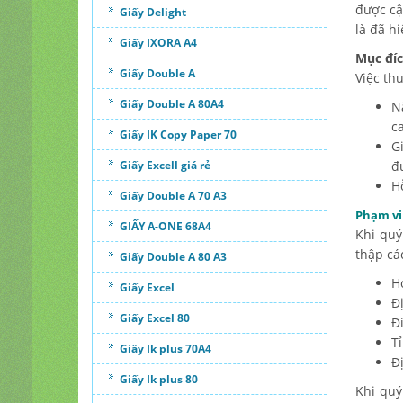
được cậ
Giấy Delight
là đã h
Giấy IXORA A4
Mục đíc
Giấy Double A
Việc th
Giấy Double A 80A4
N
ca
Giấy IK Copy Paper 70
G
Giấy Excell giá rẻ
đ
H
Giấy Double A 70 A3
Phạm vi
GIẤY A-ONE 68A4
Khi quý
thập cá
Giấy Double A 80 A3
H
Giấy Excel
Đị
Giấy Excel 80
Đ
T
Giấy Ik plus 70A4
Đ
Giấy Ik plus 80
Khi qu