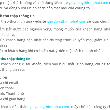
p nhật, khách hàng vẫn sử dụng Website
giaydongthinhphat.com
c
iểu và đồng ý với Chính sách bảo mật mới của chúng tôi.
h thu thập thông tin
u thập thông tin qua website
giaydongthinhphat.com
sẽ giúp chúng 
ắm bắt được các nguyện vọng, mong muốn của khách hàng nh
o dịch vụ.
iúp khách hàng cập nhật các chương trình khuyến mại, giảm gi
ưa ra.
ỗ trợ khách hàng khi có khiếu nại, ý kiến một cách nhanh nhất.
 thu thập thông tin
 khách đăng kí tài khoản, điền vào biểu mẫu giao hàng, chúng tô
c thông tin sau:
ọ Tên
a chỉ email
iện thoại
ỉnh, Thành phố
ịa chỉ giao hàng
ý khách đến thăm
giaydongthinhphat.com
, máy chủ của công ty c