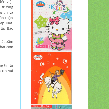
đến việc
i trường
g tin cá
găn chặn
áp luật.
 tắc Bảo
hát xâm
phat.com
g tin từ
 xin vui