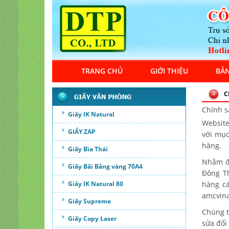
TRANG CHỦ
GIỚI THIỆU
BẢN
C
Chính s
Giấy IK Natural
Websit
GIẤY ZAP
với mục
hàng.
Giấy Bìa Thái
Nhằm đả
Giấy Bãi Bằng vàng 70A4
Đông Th
Giấy IK Natural 80
hàng cá
amcvina
Giấy Supreme
Chúng t
Giấy Copy Laser
sửa đổi