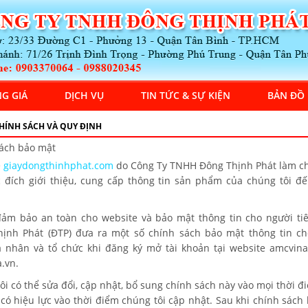
G GIÁ
DỊCH VỤ
TIN TỨC & SỰ KIỆN
BẢN ĐỒ
HÍNH SÁCH VÀ QUY ĐỊNH
ách bảo mật
e
giaydongthinhphat.com
do Công Ty TNHH Đông Thịnh Phát làm c
 đích giới thiệu, cung cấp thông tin sản phẩm của chúng tôi đ
m bảo an toàn cho website và bảo mật thông tin cho người ti
ịnh Phát (ĐTP) đưa ra một số chính sách bảo mật thông tin c
 nhân và tổ chức khi đăng ký mở tài khoản tại website amcvin
.vn.
ôi có thể sửa đổi, cập nhật, bổ sung chính sách này vào mọi thời đ
 có hiệu lực vào thời điểm chúng tôi cập nhật. Sau khi chính sách