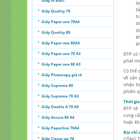
Giấy in 80A1
q
t
Giấy Quality 70
t
Giấy Paper one 70A4
d
d
Giấy Quality 80
k
Giấy Paper one 80A4
k
Giấy Paper one 70 A3
ĐTP có 
phát nh
Giấy Paper one 80 A3
Có thể 
Giấy Photocopy giá rẻ
về sản
nhận ti
Giấy Supreme 80
phiền q
Giấy Supreme 70 A3
Thời gia
Giấy Double A 70 A5
ĐTP sẽ 
cung cấ
Giấy Accura 80 A4
hoặc kh
Giấy Paperline 70A4
Địa chỉ 
Giấy Clever up 70
CÔNG T