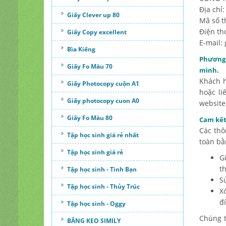
Địa chỉ
Giấy Clever up 80
Mã số t
Điện th
Giấy Copy excellent
E-mail:
Bìa Kiếng
Phương 
Giấy Fo Màu 70
mình.
Khách h
Giấy Photocopy cuộn A1
hoặc li
Giấy photocopy cuon A0
website
Giấy Fo Màu 80
Cam kết
Các thô
Tập học sinh giá rẻ nhất
toàn bằ
Tập học sinh giá rẻ
G
t
Tập học sinh - Tình Bạn
S
Tập học sinh - Thủy Trúc
X
đí
Tập học sinh - Oggy
Chúng t
BĂNG KEO SIMILY