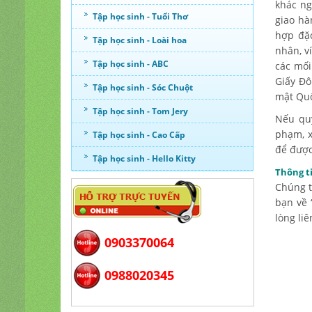
khác ng
Tập học sinh - Tuổi Thơ
giao hà
hợp đặc
Tập học sinh - Loài hoa
nhân, v
Tập học sinh - ABC
các mối
Giấy Đô
Tập học sinh - Sóc Chuột
mật Quố
Tập học sinh - Tom Jery
Nếu qu
phạm, x
Tập học sinh - Cao Cấp
để được
Tập học sinh - Hello Kitty
Thông ti
Chúng t
bạn về 
lòng li
0903370064
0988020345