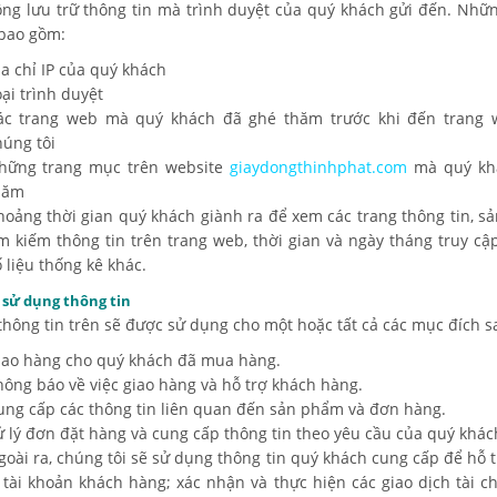
ộng lưu trữ thông tin mà trình duyệt của quý khách gửi đến. Nhữ
 bao gồm:
ịa chỉ IP của quý khách
ại trình duyệt
ác trang web mà quý khách đã ghé thăm trước khi đến trang 
húng tôi
hững trang mục trên website
giaydongthinhphat.com
mà quý kh
hăm
hoảng thời gian quý khách giành ra để xem các trang thông tin, s
ìm kiếm thông tin trên trang web, thời gian và ngày tháng truy cập
 liệu thống kê khác.
 sử dụng thông tin
hông tin trên sẽ được sử dụng cho một hoặc tất cả các mục đích s
iao hàng cho quý khách đã mua hàng.
hông báo về việc giao hàng và hỗ trợ khách hàng.
ung cấp các thông tin liên quan đến sản phẩm và đơn hàng.
ử lý đơn đặt hàng và cung cấp thông tin theo yêu cầu của quý khác
goài ra, chúng tôi sẽ sử dụng thông tin quý khách cung cấp để hỗ 
ý tài khoản khách hàng; xác nhận và thực hiện các giao dịch tài ch