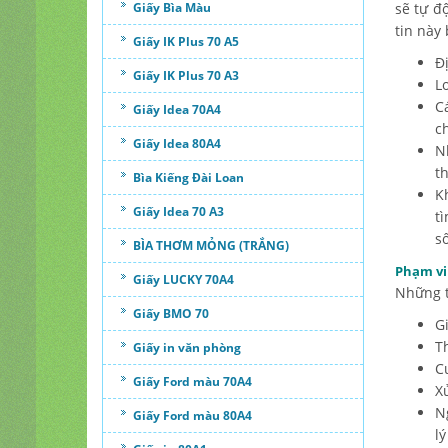
Giấy Bìa Màu
sẽ tự đ
tin này
Giấy IK Plus 70 A5
Đ
Giấy IK Plus 70 A3
Lo
C
Giấy Idea 70A4
c
Giấy Idea 80A4
N
t
Bìa Kiếng Đài Loan
K
Giấy Idea 70 A3
t
số
BÌA THƠM MỎNG (TRẮNG)
Phạm vi
Giấy LUCKY 70A4
Những t
Giấy BMO 70
G
T
Giấy in văn phòng
C
Giấy Ford màu 70A4
X
N
Giấy Ford màu 80A4
l