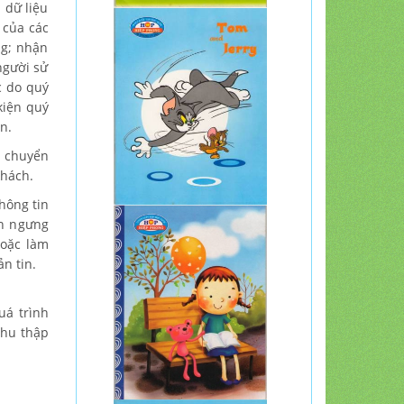
 dữ liệu
 của các
ng; nhận
người sử
c do quý
kiện quý
n.
ụ chuyển
khách.
hông tin
n ngưng
hoặc làm
n tin.
uá trình
thu thập