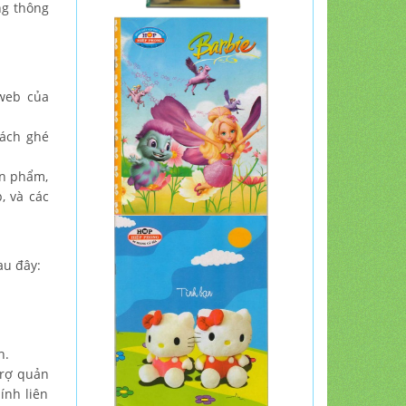
ng thông
web của
ách ghé
ản phẩm,
, và các
au đây:
h.
trợ quản
ính liên