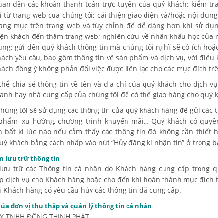
uan đến các khoản thanh toán trực tuyến của quý khách; kiểm tra
ải từ trang web của chúng tôi; cải thiện giao diện và/hoặc nội dung
rang mục trên trang web và tùy chỉnh để dễ dàng hơn khi sử dụ
iện khách đến thăm trang web; nghiên cứu về nhân khẩu học của 
ụng; gửi đến quý khách thông tin mà chúng tôi nghĩ sẽ có ích hoặ
hách yêu cầu, bao gồm thông tin về sản phẩm và dịch vụ, với điều 
hách đồng ý không phản đối việc được liên lạc cho các mục đích trê
thể chia sẻ thông tin về tên và địa chỉ của quý khách cho dịch v
anh hay nhà cung cấp của chúng tôi để có thể giao hàng cho quý 
chúng tôi sẽ sử dụng các thông tin của quý khách hàng để gửi các t
 phẩm, xu hướng, chương trình khuyến mãi… Quý khách có quyề
n bất kì lúc nào nếu cảm thấy các thông tin đó không cần thiết 
uý khách bằng cách nhấp vào nút “Hủy đăng kí nhận tin” ở trong bả
n lưu trữ thông tin
lưu trữ các Thông tin cá nhân do Khách hàng cung cấp trong q
p dịch vụ cho Khách hàng hoặc cho đến khi hoàn thành mục đích 
i Khách hàng có yêu cầu hủy các thông tin đã cung cấp.
của đơn vị thu thập và quản lý thông tin cá nhân
Y TNHH ĐÔNG THỊNH PHÁT