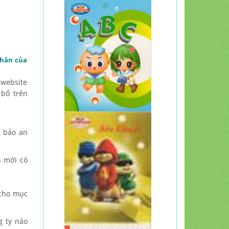
nhân của
 website
 bố trên
m bảo an
h mới có
 cho mục
g ty nào