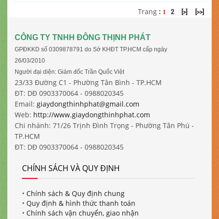
Trang
:
2
[>]
[>>]
1
CÔNG TY TNHH ĐÔNG THỊNH PHÁT
GPĐKKD số 0309878791 do Sở KHĐT TP.HCM cấp ngày
26/03/2010
Người đại diện: Giám đốc Trần Quốc Việt
23/33 Đường C1 - Phường Tân Bình - TP.HCM
ĐT: DĐ 0903370064 - 0988020345
Email:
giaydongthinhphat@gmail.com
Web:
http://www.giaydongthinhphat.com
Chi nhánh: 71/26 Trịnh Đình Trọng - Phường Tân Phú -
TP.HCM
ĐT: DĐ 0903370064 - 0988020345
CHÍNH SÁCH VÀ QUY ĐỊNH
•
Chính sách & Quy định chung
•
Quy định & hình thức thanh toán
•
Chính sách vận chuyển, giao nhận