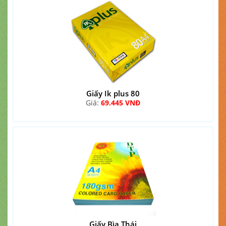
Giấy Ik plus 80
Giá:
69.445 VNĐ
Giấy Bìa Thái