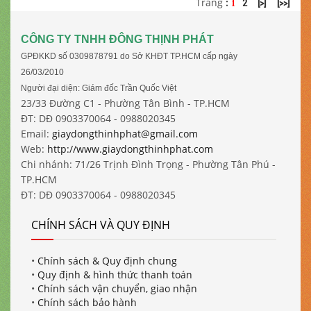
Trang
:
2
[>]
[>>]
1
CÔNG TY TNHH ĐÔNG THỊNH PHÁT
GPĐKKD số 0309878791 do Sở KHĐT TP.HCM cấp ngày
26/03/2010
Người đại diện: Giám đốc Trần Quốc Việt
23/33 Đường C1 - Phường Tân Bình - TP.HCM
ĐT: DĐ 0903370064 - 0988020345
Email:
giaydongthinhphat@gmail.com
Web:
http://www.giaydongthinhphat.com
Chi nhánh: 71/26 Trịnh Đình Trọng - Phường Tân Phú -
TP.HCM
ĐT: DĐ 0903370064 - 0988020345
CHÍNH SÁCH VÀ QUY ĐỊNH
•
Chính sách & Quy định chung
•
Quy định & hình thức thanh toán
•
Chính sách vận chuyển, giao nhận
•
Chính sách bảo hành