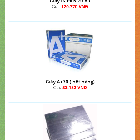
Giấy IK Plus 70 A3
Giá:
120.370 VNĐ
Giấy A+70 ( hết hàng)
Giá:
53.182 VNĐ