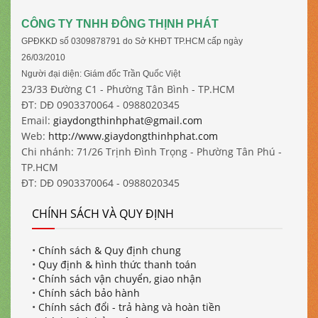
CÔNG TY TNHH ĐÔNG THỊNH PHÁT
GPĐKKD số 0309878791 do Sở KHĐT TP.HCM cấp ngày
26/03/2010
Người đại diện: Giám đốc Trần Quốc Việt
23/33 Đường C1 - Phường Tân Bình - TP.HCM
ĐT: DĐ 0903370064 - 0988020345
Email:
giaydongthinhphat@gmail.com
Web:
http://www.giaydongthinhphat.com
Chi nhánh: 71/26 Trịnh Đình Trọng - Phường Tân Phú -
TP.HCM
ĐT: DĐ 0903370064 - 0988020345
CHÍNH SÁCH VÀ QUY ĐỊNH
•
Chính sách & Quy định chung
•
Quy định & hình thức thanh toán
•
Chính sách vận chuyển, giao nhận
•
Chính sách bảo hành
•
Chính sách đổi - trả hàng và hoàn tiền