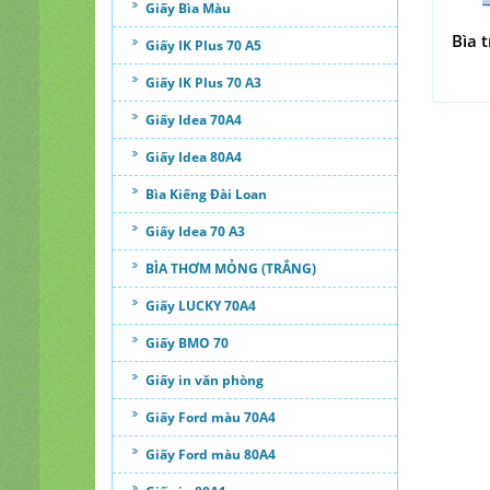
Giấy Bìa Màu
Bìa 
Giấy IK Plus 70 A5
Giấy IK Plus 70 A3
Giấy Idea 70A4
Giấy Idea 80A4
Bìa Kiếng Đài Loan
Giấy Idea 70 A3
BÌA THƠM MỎNG (TRẮNG)
Giấy LUCKY 70A4
Giấy BMO 70
Giấy in văn phòng
Giấy Ford màu 70A4
Giấy Ford màu 80A4