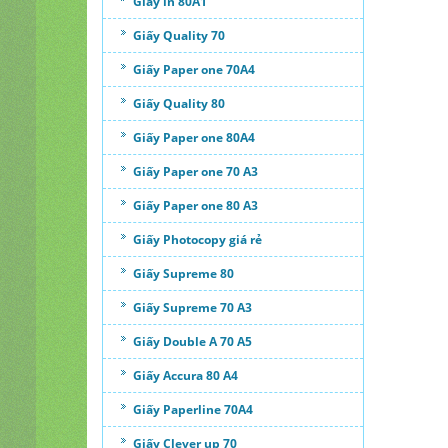
Giấy in 80A1
Giấy Quality 70
Giấy Paper one 70A4
Giấy Quality 80
Giấy Paper one 80A4
Giấy Paper one 70 A3
Giấy Paper one 80 A3
Giấy Photocopy giá rẻ
Giấy Supreme 80
Giấy Supreme 70 A3
Giấy Double A 70 A5
Giấy Accura 80 A4
Giấy Paperline 70A4
Giấy Clever up 70