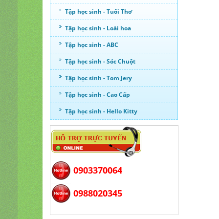
Tập học sinh - Tuổi Thơ
Tập học sinh - Loài hoa
Tập học sinh - ABC
Tập học sinh - Sóc Chuột
Tập học sinh - Tom Jery
Tập học sinh - Cao Cấp
Tập học sinh - Hello Kitty
0903370064
0988020345