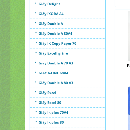
Giấy Delight
Giấy IXORA A4
Giấy Double A
Giấy Double A 80A4
Giấy IK Copy Paper 70
Giấy Excell giá rẻ
Giấy Double A 70 A3
B
GIẤY A-ONE 68A4
Giấy Double A 80 A3
Giấy Excel
Giấy Excel 80
Giấy Ik plus 70A4
Giấy Ik plus 80