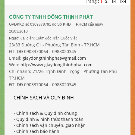
Trang
:
2
[>]
[>>]
1
CÔNG TY TNHH ĐÔNG THỊNH PHÁT
GPĐKKD số 0309878791 do Sở KHĐT TP.HCM cấp ngày
26/03/2010
Người đại diện: Giám đốc Trần Quốc Việt
23/33 Đường C1 - Phường Tân Bình - TP.HCM
ĐT: DĐ 0903370064 - 0988020345
Email:
giaydongthinhphat@gmail.com
Web:
http://www.giaydongthinhphat.com
Chi nhánh: 71/26 Trịnh Đình Trọng - Phường Tân Phú -
TP.HCM
ĐT: DĐ 0903370064 - 0988020345
CHÍNH SÁCH VÀ QUY ĐỊNH
•
Chính sách & Quy định chung
•
Quy định & hình thức thanh toán
•
Chính sách vận chuyển, giao nhận
•
Chính sách bảo hành