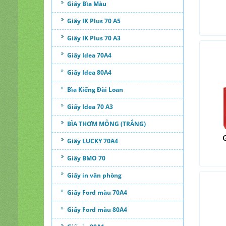
Giấy Bìa Màu
Giấy IK Plus 70 A5
Giấy IK Plus 70 A3
Giấy Idea 70A4
Giấy Idea 80A4
Bìa Kiếng Đài Loan
Giấy Idea 70 A3
BÌA THƠM MỎNG (TRẮNG)
Giấy LUCKY 70A4
Giấy BMO 70
Giấy in văn phòng
Giấy Ford màu 70A4
Giấy Ford màu 80A4