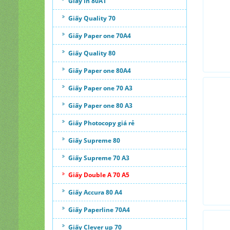
Giấy in 80A1
Giấy Quality 70
Giấy Paper one 70A4
Giấy Quality 80
Giấy Paper one 80A4
Giấy Paper one 70 A3
Giấy Paper one 80 A3
Giấy Photocopy giá rẻ
Giấy Supreme 80
Giấy Supreme 70 A3
Giấy Double A 70 A5
Giấy Accura 80 A4
Giấy Paperline 70A4
Giấy Clever up 70