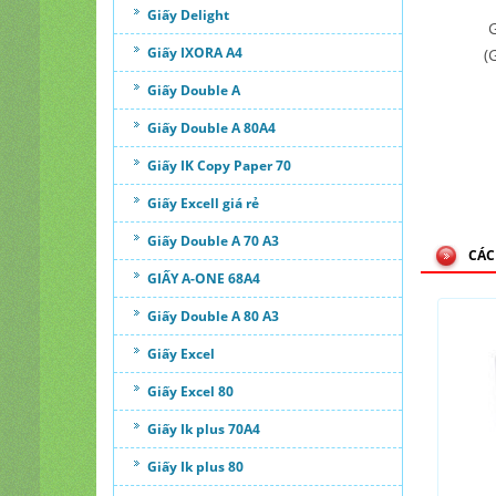
Giấy Delight
G
Giấy IXORA A4
(
Giấy Double A
Giấy Double A 80A4
Giấy IK Copy Paper 70
Giấy Excell giá rẻ
Giấy Double A 70 A3
CÁC
GIẤY A-ONE 68A4
Giấy Double A 80 A3
Giấy Excel
Giấy Excel 80
Giấy Ik plus 70A4
Giấy Ik plus 80