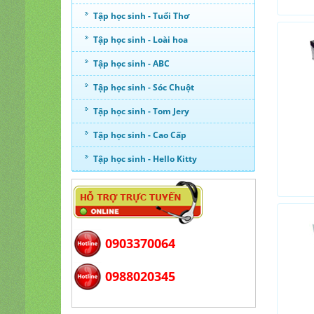
Tập học sinh - Tuổi Thơ
Tập học sinh - Loài hoa
Tập học sinh - ABC
Tập học sinh - Sóc Chuột
Tập học sinh - Tom Jery
Tập học sinh - Cao Cấp
Tập học sinh - Hello Kitty
0903370064
0988020345