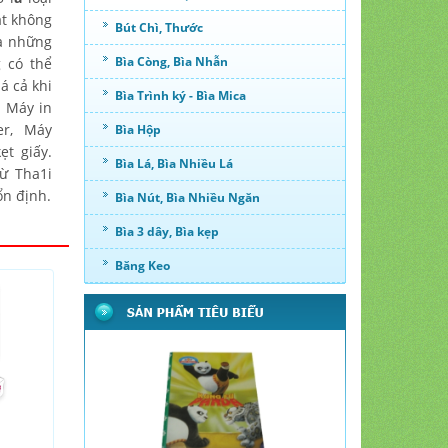
ặt không
Bút Chì, Thước
ra những
Bìa Còng, Bìa Nhẫn
 có thể
á cả khi
Bìa Trình ký - Bìa Mica
i Máy in
er, Máy
Bìa Hộp
ẹt giấy.
Bìa Lá, Bìa Nhiều Lá
ừ Tha1i
ổn định.
Bìa Nút, Bìa Nhiều Ngăn
Bìa 3 dây, Bìa kẹp
Băng Keo