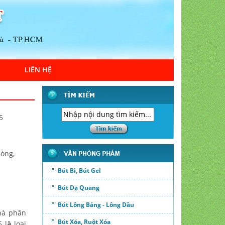
LIÊN HỆ
5
hòng,
Bút Bi, Bút Gel
Bút Dạ Quang
Bút Lông Bảng - Lông Dầu
hà phân
Bút Xóa, Ruột Xóa
5 l
à
loại