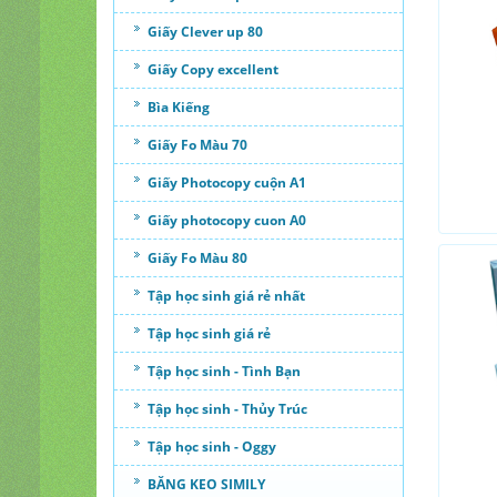
Giấy Clever up 80
Giấy Copy excellent
Bìa Kiếng
Giấy Fo Màu 70
Giấy Photocopy cuộn A1
Giấy photocopy cuon A0
Giấy Fo Màu 80
Tập học sinh giá rẻ nhất
Tập học sinh giá rẻ
Tập học sinh - Tình Bạn
Tập học sinh - Thủy Trúc
Tập học sinh - Oggy
BĂNG KEO SIMILY