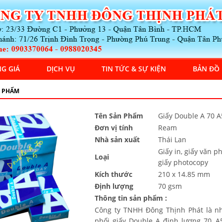
G GIÁ
DỊCH VỤ
TIN TỨC & SỰ KIỆN
BẢN ĐỒ
 PHẨM
Tên Sản Phẩm
Giấy Double A 70 A
Đơn vị tính
Ream
Nhà sản xuất
Thái Lan
Giấy in, giấy văn p
Loại
giấy photocopy
Kích thước
210 x 14.85 mm
Định lượng
70 gsm
Thông tin sản phẩm :
Công ty TNHH Đông Thịnh Phát là n
phối giấy Double A định lượng 70, A