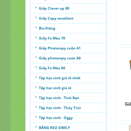
Giấy Clever up 80
Giấy Copy excellent
Bìa Kiếng
Giấy Fo Màu 70
Giấy Photocopy cuộn A1
Giấy photocopy cuon A0
Giấy Fo Màu 80
Tập học sinh giá rẻ nhất
Tập học sinh giá rẻ
Tập học sinh - Tình Bạn
Gi
Tập học sinh - Thủy Trúc
Tập học sinh - Oggy
BĂNG KEO SIMILY