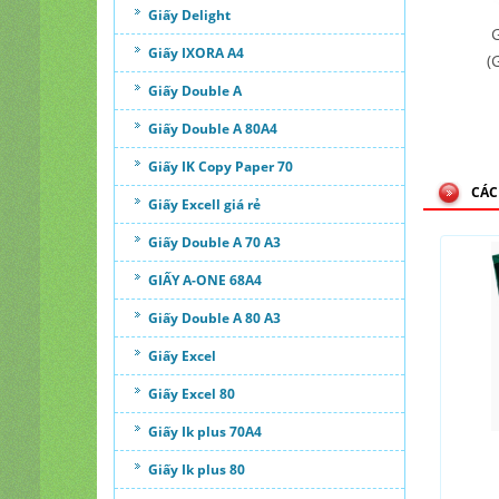
Giấy Delight
G
Giấy IXORA A4
(
Giấy Double A
Giấy Double A 80A4
Giấy IK Copy Paper 70
CÁC
Giấy Excell giá rẻ
Giấy Double A 70 A3
GIẤY A-ONE 68A4
Giấy Double A 80 A3
Giấy Excel
Giấy Excel 80
Giấy Ik plus 70A4
Giấy Ik plus 80