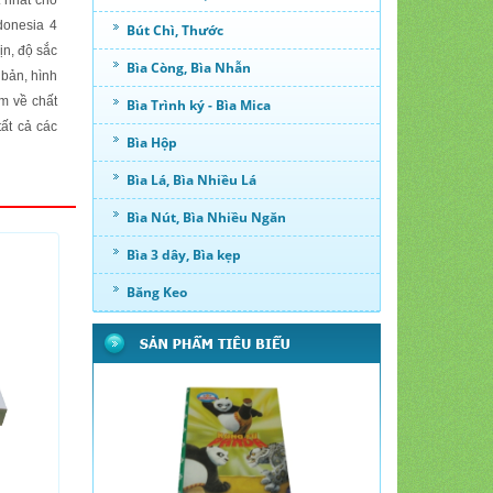
 nhất cho
donesia 4
Bút Chì, Thước
ịn, độ sắc
Bìa Còng, Bìa Nhẫn
 bản, hình
m về chất
Bìa Trình ký - Bìa Mica
ất cả các
Bìa Hộp
Bìa Lá, Bìa Nhiều Lá
Bìa Nút, Bìa Nhiều Ngăn
Bìa 3 dây, Bìa kẹp
Băng Keo