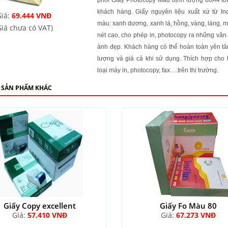
phối Giấy Photocopy Màu định lượng 80A4 tốt
khách hàng. Giấy nguyên liệu xuất xứ từ In
iá:
69.444 VNĐ
màu: xanh dương, xanh lá, hồng, vàng, láng, m
Giá chưa có VAT)
nét cao, cho phép in, photocopy ra những văn
ảnh đẹp. Khách hàng có thể hoàn toàn yên tâ
lượng và giá cả khi sử dụng. Thích hợp cho t
loại máy in, photocopy, fax….trên thị trường.
 SẢN PHẨM KHÁC
Giấy Copy excellent
Giấy Fo Màu 80
Giá:
57.410 VNĐ
Giá:
67.273 VNĐ