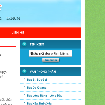
LIÊN HỆ
4
copy,
 rẻ
Bút Bi, Bút Gel
Bút Dạ Quang
Bút Lông Bảng - Lông Dầu
gói, phân
Bút Xóa, Ruột Xóa