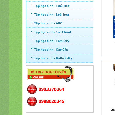
Tập học sinh - Tuổi Thơ
Tập học sinh - Loài hoa
Tập học sinh - ABC
Tập học sinh - Sóc Chuột
Tập học sinh - Tom Jery
Tập học sinh - Cao Cấp
Tập học sinh - Hello Kitty
0903370064
0988020345
Gi