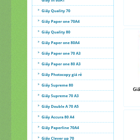
Giấy in 80A1
Giấy Quality 70
Giấy Paper one 70A4
Giấy Quality 80
Giấy Paper one 80A4
Giấy Paper one 70 A3
Giấy Paper one 80 A3
Giấy Photocopy giá rẻ
Giấy Supreme 80
Gi
Giấy Supreme 70 A3
Giấy Double A 70 A5
Giấy Accura 80 A4
Giấy Paperline 70A4
Giấy Clever up 70