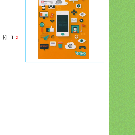
[<]
1
2