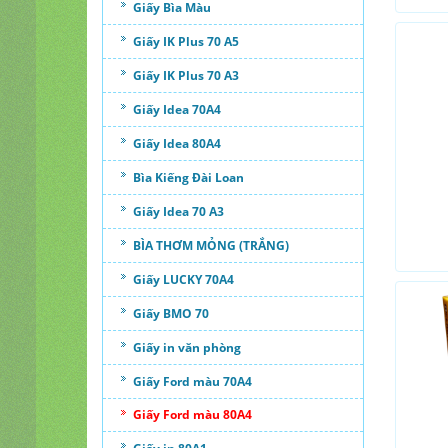
Giấy Bìa Màu
Giấy IK Plus 70 A5
Giấy IK Plus 70 A3
Giấy Idea 70A4
Giấy Idea 80A4
Bìa Kiếng Đài Loan
Giấy Idea 70 A3
BÌA THƠM MỎNG (TRẮNG)
Giấy LUCKY 70A4
Giấy BMO 70
Giấy in văn phòng
Giấy Ford màu 70A4
Giấy Ford màu 80A4