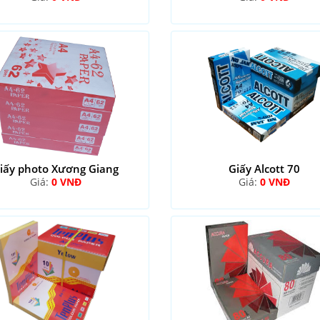
iấy photo Xương Giang
Giấy Alcott 70
Giá:
0 VNĐ
Giá:
0 VNĐ