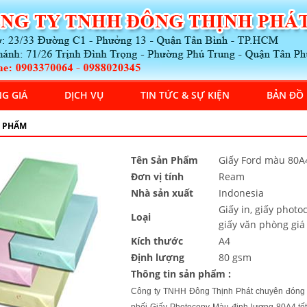
G GIÁ
DỊCH VỤ
TIN TỨC & SỰ KIỆN
BẢN ĐỒ
 PHẨM
Tên Sản Phẩm
Giấy Ford màu 80A
Đơn vị tính
Ream
Nhà sản xuất
Indonesia
Giấy in, giấy photo
Loại
giấy văn phòng giá
Kích thước
A4
Định lượng
80 gsm
Thông tin sản phẩm :
Công ty TNHH Đông Thịnh Phát chuyên đóng 