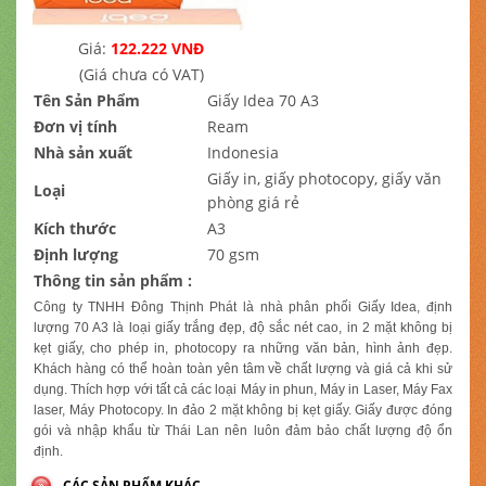
Giá:
122.222 VNĐ
(Giá chưa có VAT)
Tên Sản Phẩm
Giấy Idea 70 A3
Đơn vị tính
Ream
Nhà sản xuất
Indonesia
Giấy in, giấy photocopy, giấy văn
Loại
phòng giá rẻ
Kích thước
A3
Định lượng
70 gsm
Thông tin sản phẩm :
Công ty TNHH Đông Thịnh Phát là nhà phân phối Giấy Idea, định
lượng 70 A3 là loại giấy trắng đẹp, độ sắc nét cao, in 2 mặt không bị
kẹt giấy, cho phép in, photocopy ra những văn bản, hình ảnh đẹp.
Khách hàng có thể hoàn toàn yên tâm về chất lượng và giá cả khi sử
dụng. Thích hợp với tất cả các loại Máy in phun, Máy in Laser, Máy Fax
laser, Máy Photocopy. In đảo 2 mặt không bị kẹt giấy. Giấy được đóng
gói và nhập khẩu từ Thái Lan nên luôn đảm bảo chất lượng độ ổn
định.
CÁC SẢN PHẨM KHÁC