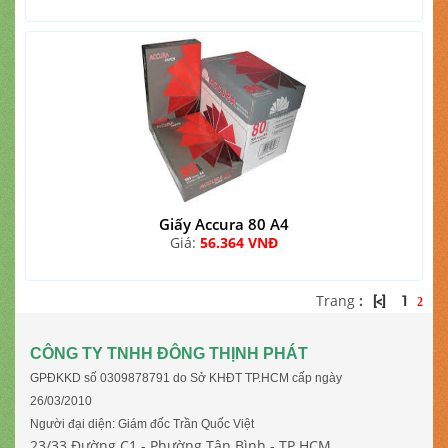
Giấy Accura 80 A4
Giá:
56.364 VNĐ
Trang
:
[<]
1
2
CÔNG TY TNHH ĐÔNG THỊNH PHÁT
GPĐKKD số 0309878791 do Sở KHĐT TP.HCM cấp ngày
26/03/2010
Người đại diện: Giám đốc Trần Quốc Việt
23/33 Đường C1 - Phường Tân Bình - TP.HCM