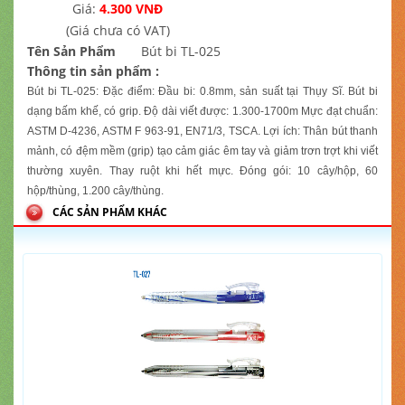
Giá:
4.300 VNĐ
(Giá chưa có VAT)
Tên Sản Phẩm
Bút bi TL-025
Thông tin sản phẩm :
Bút bi TL-025: Đặc điểm: Đầu bi: 0.8mm, sản suất tại Thụy Sĩ. Bút bi
dạng bấm khế, có grip. Độ dài viết được: 1.300-1700m Mực đạt chuẩn:
ASTM D-4236, ASTM F 963-91, EN71/3, TSCA. Lợi ích: Thân bút thanh
mảnh, có đệm mềm (grip) tạo cảm giác êm tay và giảm trơn trợt khi viết
thường xuyên. Thay ruột khi hết mực. Đóng gói: 10 cây/hộp, 60
hộp/thùng, 1.200 cây/thùng.
CÁC SẢN PHẨM KHÁC