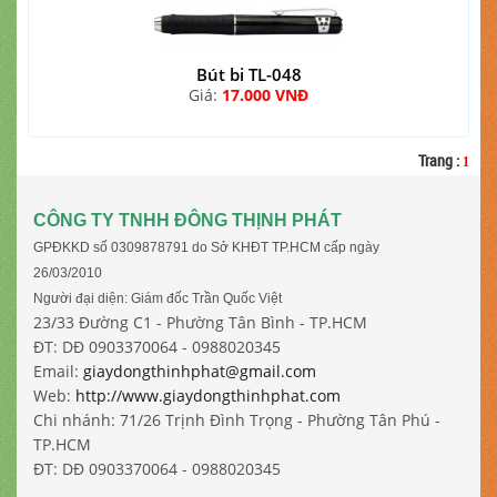
Bút bi TL-048
Giá:
17.000 VNĐ
Trang
:
1
CÔNG TY TNHH ĐÔNG THỊNH PHÁT
GPĐKKD số 0309878791 do Sở KHĐT TP.HCM cấp ngày
26/03/2010
Người đại diện: Giám đốc Trần Quốc Việt
23/33 Đường C1 - Phường Tân Bình - TP.HCM
ĐT: DĐ 0903370064 - 0988020345
Email:
giaydongthinhphat@gmail.com
Web:
http://www.giaydongthinhphat.com
Chi nhánh: 71/26 Trịnh Đình Trọng - Phường Tân Phú -
TP.HCM
ĐT: DĐ 0903370064 - 0988020345