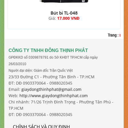
Bút bi TL-048
Giá:
17.000 VNĐ
Trang
:
1
CÔNG TY TNHH ĐÔNG THỊNH PHÁT
GPĐKKD số 0309878791 do Sở KHĐT TP.HCM cấp ngày
26/03/2010
Người đại diện: Giám đốc Trần Quốc Việt
23/33 Đường C1 - Phường Tân Bình - TP.HCM
ĐT: DĐ 0903370064 - 0988020345
Email:
giaydongthinhphat@gmail.com
Web:
http://www.giaydongthinhphat.com
Chi nhánh: 71/26 Trịnh Đình Trọng - Phường Tân Phú -
TP.HCM
ĐT: DĐ 0903370064 - 0988020345
CHÍNH SÁCH VÀ QUY ĐỊNH